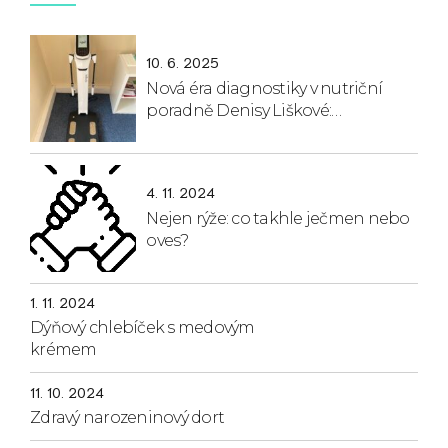
10. 6. 2025
Nová éra diagnostiky v nutriční
poradně Denisy Liškové:
Představuji InBody 380 díky
podpoře Moravskoslezského kraje!
4. 11. 2024
Nejen rýže: co takhle ječmen nebo
oves?
1. 11. 2024
Dýňový chlebíček s medovým
krémem
11. 10. 2024
Zdravý narozeninový dort