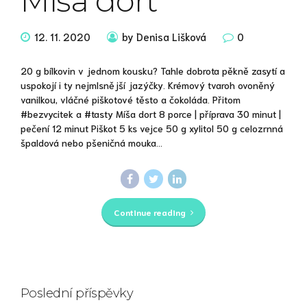
Míša dort
12. 11. 2020
by Denisa Lišková
0
20 g bílkovin v jednom kousku? Tahle dobrota pěkně zasytí a
uspokojí i ty nejmlsnější jazýčky. Krémový tvaroh ovoněný
vanilkou, vláčné piškotové těsto a čokoláda. Přitom
#bezvycitek a #tasty Míša dort 8 porce | příprava 30 minut |
pečení 12 minut Piškot 5 ks vejce 50 g xylitol 50 g celozrnná
špaldová nebo pšeničná mouka...
Continue reading
Poslední příspěvky