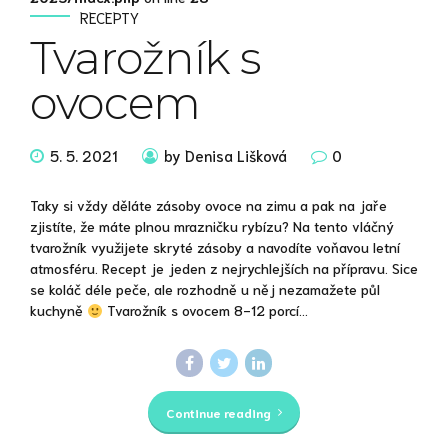
RECEPTY
Tvarožník s
ovocem
5. 5. 2021
by Denisa Lišková
0
Taky si vždy děláte zásoby ovoce na zimu a pak na jaře
zjistíte, že máte plnou mrazničku rybízu? Na tento vláčný
tvarožník využijete skryté zásoby a navodíte voňavou letní
atmosféru. Recept je jeden z nejrychlejších na přípravu. Sice
se koláč déle peče, ale rozhodně u něj nezamažete půl
kuchyně
Tvarožník s ovocem 8-12 porcí...
Continue reading