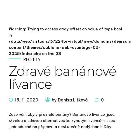
Warning
: Trying to access array offset on value of type bool
in
/data/web/virtuals/372245/virtual/www/domains/denisali
content/themes/sablona-web-avantage-03-
2025/index.php
on line
28
RECEPTY
Zdravé banánové
lívance
15. 11. 2020
by Denisa Lišková
0
Zase vám zbyly přezrálé banány? Banánové lívance jsou
skvělou a zdravou alternativou ke kynutým lívancům. Jsou
jednoduché na přípravu a neskutečně nadýchané. Díky