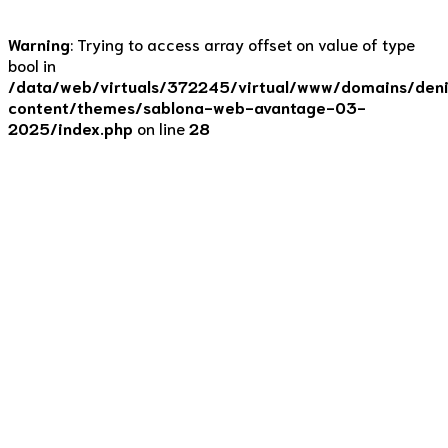
Warning
: Trying to access array offset on value of type
bool in
/data/web/virtuals/372245/virtual/www/domains/deni
content/themes/sablona-web-avantage-03-
2025/index.php
on line
28
Recepty
Koprovka z kořenové
zeleniny
8. 5. 2021
by Denisa Lišková
0
Buď ji milujete nebo nenávidíte. Ano, mluvím o koprovce.
Nadýchaný přeslazený bešamel z bílé mouky ať uvaří
maminka nebo v restauraci. My si pojďme udělat tuto
dobrotu bez výčitek. Základem je kořenová zelenina a