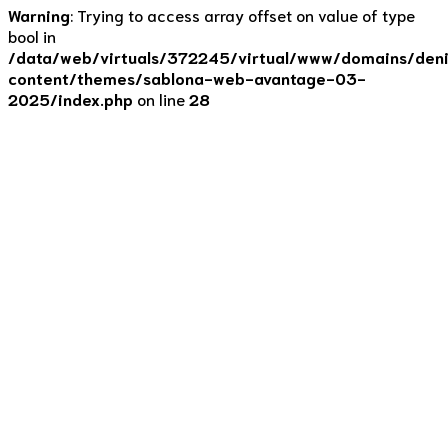
Warning
: Trying to access array offset on value of type
bool in
/data/web/virtuals/372245/virtual/www/domains/deni
content/themes/sablona-web-avantage-03-
2025/index.php
on line
28
Recepty
Jídlo proti
podzimním splínům
16. 9. 2020
by Denisa Lišková
0
Miluji podzim. Během něj se svět zase trochu zpomalí, lidé
se postupně začínají zahalovat do měkoučkých svetrů a já
i moji klienti jsme mnohem disciplinovanější. A to ovoce se
zeleninou! Fíky, švestky, jablka, hrušky, dýně. No ale
protože k podzimu patří déšť, vítr, bláto a chlad, tak
potřebujeme tělo vyživit, aby nás bránilo proti