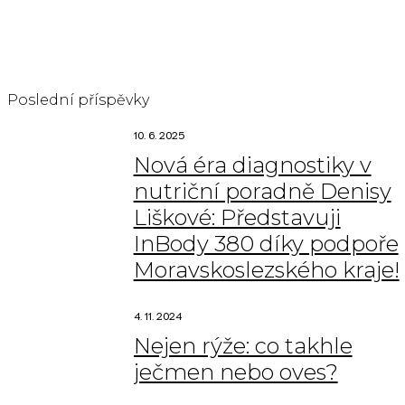
(… dosaďte si svou variantu), nemusí být jen suché kuře s...
Continue reading
Poslední příspěvky
10. 6. 2025
Nová éra diagnostiky v
nutriční poradně Denisy
Liškové: Představuji
InBody 380 díky podpoře
Moravskoslezského kraje!
4. 11. 2024
Nejen rýže: co takhle
ječmen nebo oves?