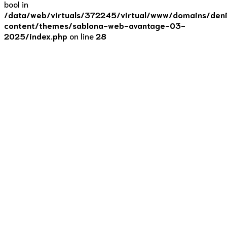
bool in
/data/web/virtuals/372245/virtual/www/domains/deni
content/themes/sablona-web-avantage-03-
2025/index.php
on line
28
Recepty
Kuře na paprice
15. 10. 2020
by Denisa Lišková
0
Nejkrémovější kuřátko na paprice. Bez zbytečného
zahušťování, spousty tuku a smetany. Tento recept si
zamilovala jak rodina, tak mí klienti. Proto se o tento recept
podělím i s Vámi Kuře na paprice 6 porcí | vaření 45 minut
60 g řepkový olej 3 – 4 velké cibule 600 – 800 g kuřecí
prsa sůl, pepř,...
Continue reading