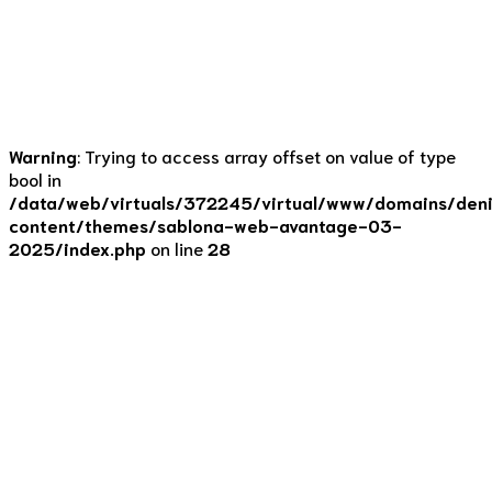
díky ní je omáčka sladká jak „cumel“ naprosto přirozeně,
bez zbytečného cukru navíc. Koprová omáčka 4 porce |
vaření 45-50 minut...
Continue reading
Warning
: Trying to access array offset on value of type
bool in
/data/web/virtuals/372245/virtual/www/domains/deni
content/themes/sablona-web-avantage-03-
2025/index.php
on line
28
Recepty
Nejlepší boloňská
omáčka
17. 2. 2021
by Denisa Lišková
0