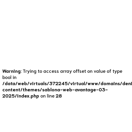
Dobré hovězí maso, spousta zeleniny, bílé víno, bylinky,
fenykl a jedna tajná ingredience. Čas. Omáčka je nejlepší,
když se pomalu táhne 5 hodin. Výborná jen tak se
špagetami nebo jako základ pro lasagne s pořádnou
dávkou bešamelu a parmazánu. Boloňská omáčka 4-6
porcí | příprava 30 minut | vaření 2-5 hodin 40 g řepkový
olej...
Continue reading
Warning
: Trying to access array offset on value of type
bool in
/data/web/virtuals/372245/virtual/www/domains/deni
content/themes/sablona-web-avantage-03-
2025/index.php
on line
28
Recepty
Hovězí nudličky jako