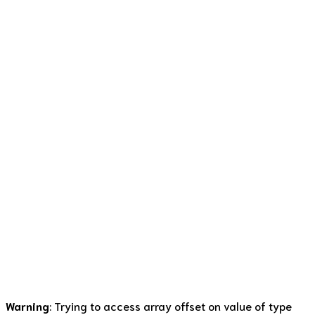
Recepty
Vepřové na mrkvi a
rozmarýnu
19. 10. 2020
by Denisa Lišková
0
Miluji oranžová jídla. Kombinace mrkve, dýně, mleté
papriky, kurkumy. To jsou variace, které se mi neokoukají a
můžu je vařit pořád dokola v jakémkoliv období. Moje
oblíbené dětské jídlo bylo přírodní dušené vepřové maso a
k tomu bramborová kaše. Do dneška tohle jídlo vařím s
různými obměnami. Pro tento pokrm jsem si vymyslela
dokonalou kombinaci...
Continue reading
Warning
: Trying to access array offset on value of type