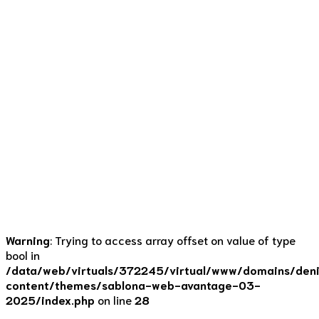
znojemská
17. 11. 2020
by Denisa Lišková
0
Hovězí maso je jedno z nejvýživnějších mas. Má vysoký
obsah bílkovin, železa, zinku, selenu, cholinu a téměř celou
řadu vitamínu sk. B. Maso není příliš tučné, takže je
optimální do zdravého životního stylu. Pravda, jeho
nadměrná konzumace je spojována s karcinomem tlustého
střeva, v čemž jsme my Češi bohužel přeborníci. Ale není to
jen o...
Continue reading
Warning
: Trying to access array offset on value of type
bool in
/data/web/virtuals/372245/virtual/www/domains/deni
content/themes/sablona-web-avantage-03-
2025/index.php
on line
28