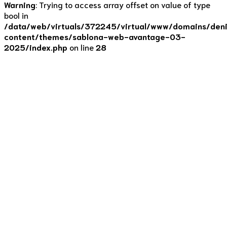
Warning
: Trying to access array offset on value of type
bool in
/data/web/virtuals/372245/virtual/www/domains/deni
content/themes/sablona-web-avantage-03-
2025/index.php
on line
28
Tipy
Celozrnné pečivo, jak
ho poznám?
22. 10. 2023
by Denisa Lišková
0
Často se mě klienti ptají, zda to celozrnné je opravdu
celozrnné. Nebo mi do jídelníčku píšou celozrnnou housku
a myslí tím tmavou kaiserku. Co je celozrnné pečivo? Jaké
pečivo je nejlepší kupovat? Kde ho seženu a jak ho
poznám? Je bílé pečivo špatně? Pojďme si na tyto otázky
odpovědět. Celozrnné pečivo Celozrnné pečivo je