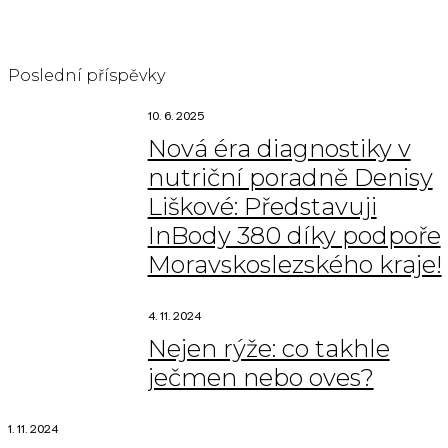
Continue reading
Poslední příspěvky
10. 6. 2025
Nová éra diagnostiky v
nutriční poradně Denisy
Liškové: Představuji
InBody 380 díky podpoře
Moravskoslezského kraje!
4. 11. 2024
Nejen rýže: co takhle
ječmen nebo oves?
1. 11. 2024