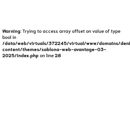
vyrobeno...
Continue reading
Warning
: Trying to access array offset on value of type
bool in
/data/web/virtuals/372245/virtual/www/domains/deni
content/themes/sablona-web-avantage-03-
2025/index.php
on line
28
Tipy
Můžete si dopřát
normální cukroví
26. 11. 2022
by Denisa Lišková
0
Je první adventní neděle, tedy čas klidu a odpočinku….