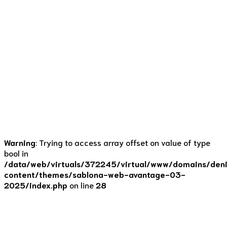
na oběd dobrá volba?
5. 11. 2022
by Denisa Lišková
0
Objevil se nám tu takový nešvar, na který chci upozornit.
Denně ho řeším s klienty, všímám si toho i u svých přátel a
rodiny. A to je samotná polévka jako oběd. Pojďme se
společně podívat na to, co nám skutečně taková polévka
dá, a jak ji upravit, abychom z ní dostali vše potřebné. Co
obsahuje...
Continue reading
Warning
: Trying to access array offset on value of type
bool in
/data/web/virtuals/372245/virtual/www/domains/deni
content/themes/sablona-web-avantage-03-
2025/index.php
on line
28
Klienti
Tipy