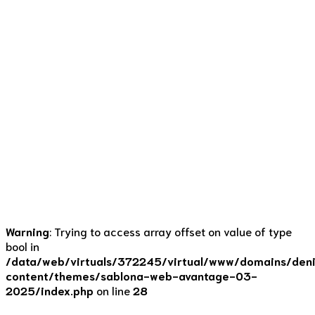
Co svede 1 banán?
14. 5. 2021
by Denisa Lišková
0
Myslíte, že může snahy o hubnutí (přibírání) ovlivnit i něco
tak zanedbatelného jako 1 porce ovoce? Myslíte, že pro
hubnutí musíme jíst vždy méně? Je neslučitelné jíst víc a
přitom hubnout? Má být normální trápit se hlady šílenými
dietami? Na konkrétním případu (vycházejícího z desítek
případů mých klientů) si ukážeme, jak to tedy doopravdy
je....
Continue reading
Warning
: Trying to access array offset on value of type
bool in
/data/web/virtuals/372245/virtual/www/domains/deni
content/themes/sablona-web-avantage-03-
2025/index.php
on line
28