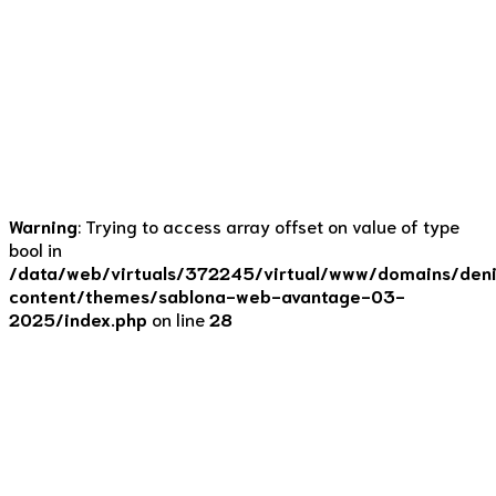
nebo šíleného stresu, nákupu a pečení cukroví. Pojďme se
dnes zaměřit na cukroví a jeho „zdravé“ nebo „fitness“
alternativy. Já osobně těm zdravějším alternativám moc
nefandím. Je zdravější cukroví zdravější? Kalorický příjem
je téměř totožný Recepty na zdravější cukroví nahrazují
především bílou mouku, máslo a cukr...
Continue reading
Warning
: Trying to access array offset on value of type
bool in
/data/web/virtuals/372245/virtual/www/domains/deni
content/themes/sablona-web-avantage-03-
2025/index.php
on line
28
Tipy
Je samotná polévka